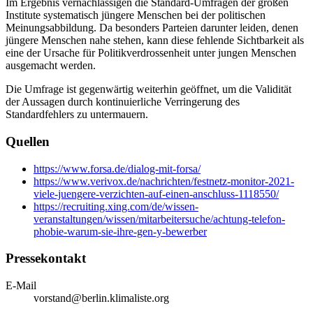
Im Ergebnis vernachlässigen die Standard-Umfragen der großen
Institute systematisch jüngere Menschen bei der politischen
Meinungsabbildung. Da besonders Parteien darunter leiden, denen
jüngere Menschen nahe stehen, kann diese fehlende Sichtbarkeit als
eine der Ursache für Politikverdrossenheit unter jungen Menschen
ausgemacht werden.
Die Umfrage ist gegenwärtig weiterhin geöffnet, um die Validität
der Aussagen durch kontinuierliche Verringerung des
Standardfehlers zu untermauern.
Quellen
https://www.forsa.de/dialog-mit-forsa/
https://www.verivox.de/nachrichten/festnetz-monitor-2021-
viele-juengere-verzichten-auf-einen-anschluss-1118550/
https://recruiting.xing.com/de/wissen-
veranstaltungen/wissen/mitarbeitersuche/achtung-telefon-
phobie-warum-sie-ihre-gen-y-bewerber
Pressekontakt
E-Mail
vorstand@berlin.klimaliste.org