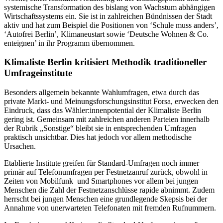
Woche, einen radikalen Neuanfang in der Bildungspolitik und die
systemische Transformation des bislang von Wachstum abhängigen
Wirtschaftssystems ein. Sie ist in zahlreichen Bündnissen der Stadt
aktiv und hat zum Beispiel die Positionen von ‘Schule muss anders’,
‘Autofrei Berlin’, Klimaneustart sowie ‘Deutsche Wohnen & Co.
enteignen’ in ihr Programm übernommen.
Klimaliste Berlin kritisiert Methodik traditioneller
Umfrageinstitute
Besonders allgemein bekannte Wahlumfragen, etwa durch das
private Markt- und Meinungsforschungsinstitut Forsa, erwecken den
Eindruck, dass das Wähler:innenpotential der Klimaliste Berlin
gering ist. Gemeinsam mit zahlreichen anderen Parteien innerhalb
der Rubrik „Sonstige“ bleibt sie in entsprechenden Umfragen
praktisch unsichtbar. Dies hat jedoch vor allem methodische
Ursachen.
Etablierte Institute greifen für Standard-Umfragen noch immer
primär auf Telefonumfragen per Festnetzanruf zurück, obwohl in
Zeiten von Mobilfunk und Smartphones vor allem bei jungen
Menschen die Zahl der Festnetzanschlüsse rapide abnimmt. Zudem
herrscht bei jungen Menschen eine grundlegende Skepsis bei der
Annahme von unerwarteten Telefonaten mit fremden Rufnummern.